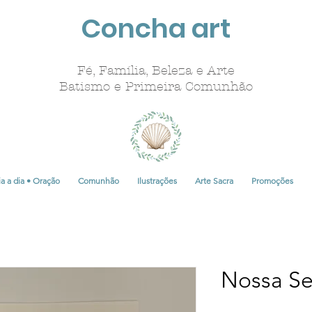
Concha art
Fé, Família, Beleza e Arte
Batismo e Primeira Comunhão
a a dia • Oração
Comunhão
Ilustrações
Arte Sacra
Promoções
Nossa S