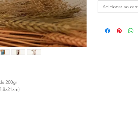
Adicionar ao car
de 200gr
14,8x21xm)