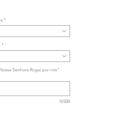
ço
ra
*
o
*
"Nossa Senhora Rogai por nós"
0/500