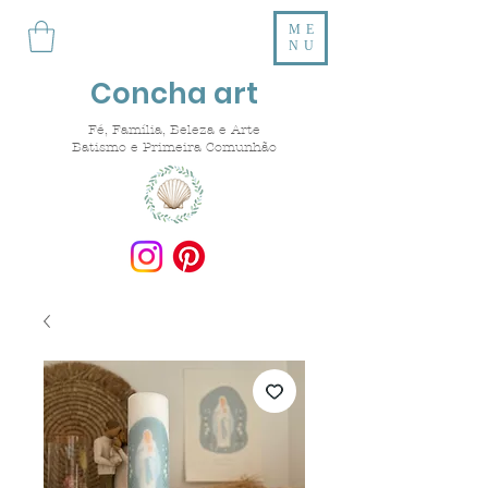
ME
NU
Concha art
Fé, Família, Beleza e Arte
Batismo e Primeira Comunhão