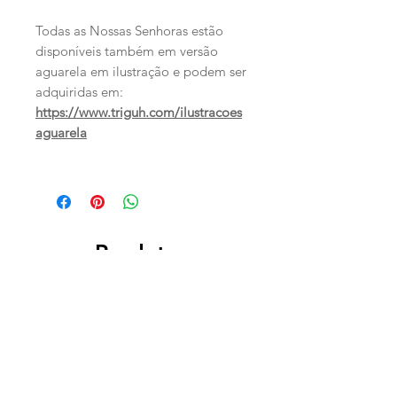
Todas as Nossas Senhoras estão
disponíveis também em versão
aguarela em ilustração e podem ser
adquiridas em:
https://www.triguh.com/ilustracoes
aguarela
Produtos
relacionados
PERSONALIZADO
PERSONALIZADO