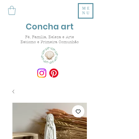
ME
NU
Concha art
Fé, Família, Beleza e Arte
Batismo e Primeira Comunhão