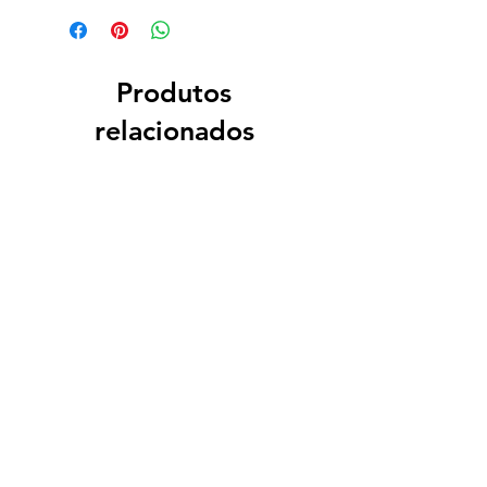
Produtos
relacionados
PERSONALIZADO
PERSONALIZADO
Ilustração Primeira