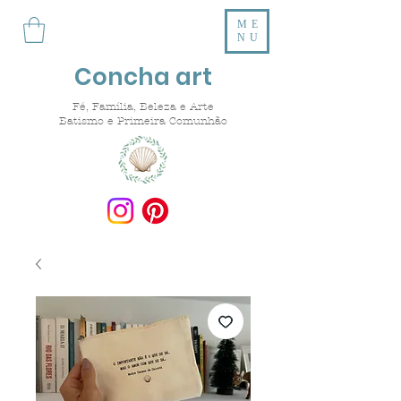
ME
NU
Concha art
Fé, Família, Beleza e Arte
Batismo e Primeira Comunhão