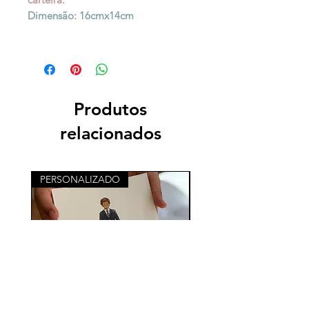
Dimensão: 16cmx14cm
Produtos
relacionados
PERSONALIZADO
PERSONALIZADO