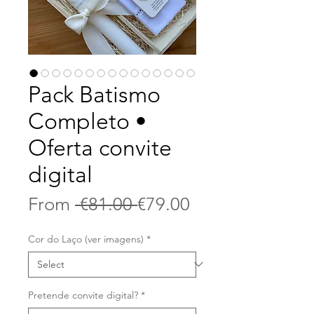
Pack Batismo
Completo •
Oferta convite
digital
Regular
Sale
From
 €81.00 
€79.00
Price
Price
Cor do Laço (ver imagens)
*
Pretende convite digital?
*