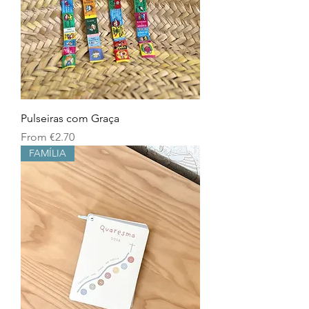
Pulseiras com Graça
Sale Price
From
€2.70
FAMÍLIA