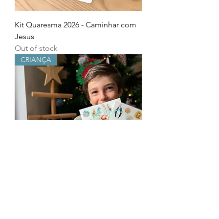
Kit Quaresma 2026 - Caminhar com
Jesus
Out of stock
CRIANÇA
Cola a tua Fé | Autocolantes
Price
€10.00