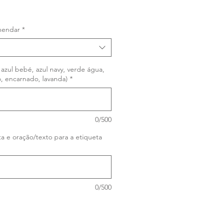
Sale
Price
mendar
*
 azul bebé, azul navy, verde água,
, encarnado, lavanda)
*
0/500
a e oração/texto para a etiqueta
0/500