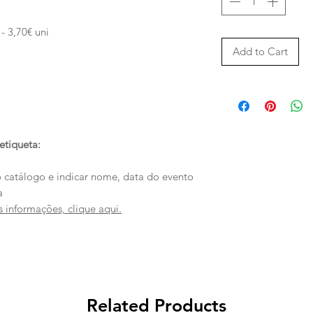
 3,70€ uni
Add to Cart
etiqueta:
o catálogo e indicar nome, data do evento
a
 informações, clique aqui.
Related Products