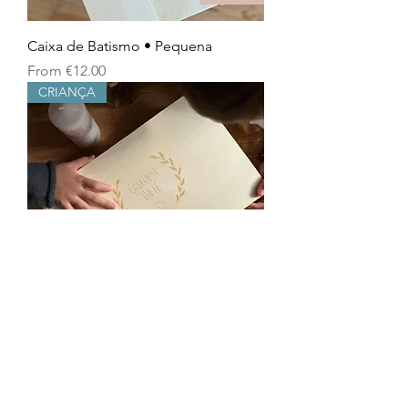
Caixa de Batismo • Pequena
Sale Price
From
€12.00
CRIANÇA
Caixinha da Fé
Price
€25.00