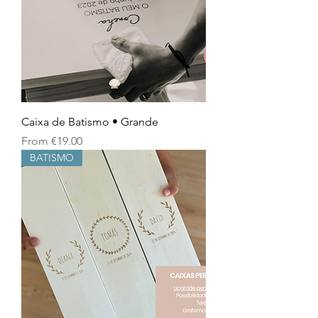
Caixa de Batismo • Grande
Sale Price
From
€19.00
BATISMO