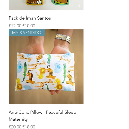
Pack de Íman Santos
Regular Price
Sale Price
€12.00
€10.00
MAIS VENDIDO
Anti-Colic Pillow | Peaceful Sleep |
Maternity
Regular Price
Sale Price
€20.00
€18.00