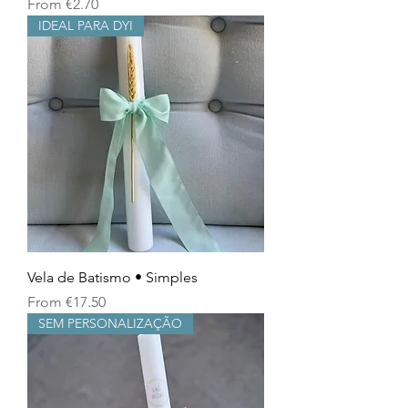
Sale Price
From
€2.70
IDEAL PARA DYI
Vela de Batismo • Simples
Sale Price
From
€17.50
SEM PERSONALIZAÇÃO