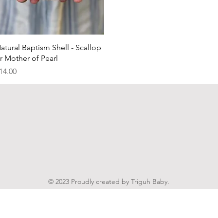
Quick View
atural Baptism Shell - Scallop
r Mother of Pearl
rice
14.00
© 2023 Proudly created by Triguh Baby.