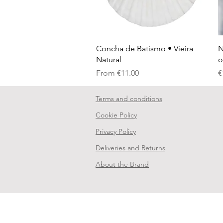
Quick View
Concha de Batismo • Vieira
N
Natural
o
Sale Price
P
From
€11.00
€
Terms and conditions
Cookie Policy
Privacy Policy
Deliveries and Returns
About the Brand