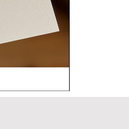
ecial
ilha uma Luz
ração
sus
nhor
dador
ou
Ilumina
Tua paz
uro
iarás
unhão
a
oração