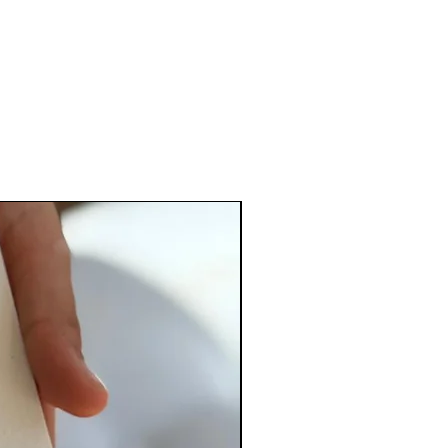
lma
ençoar
 e Luz
ho Confiar
PERSONALIZADO
nino
te dia
a de água
ia
 sempre
 hoje