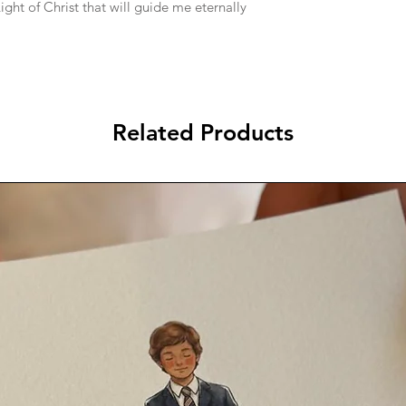
ght of Christ that will guide me eternally
Anjo da Guarda
Minha Companhia
Guarda a minha A
De noite e de dia
4.
Querido Jesus
Related Products
Que me vieste Ab
Dá-me a tua Força
Para Neste Camin
5.
Vasquinho Peque
Lembra sempre es
Em que numa got
Coube tanta Alegr
6.
Vou guardar para
A Alegria e a Fé
Que Jesus deixou