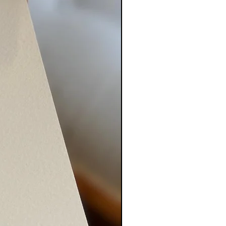
bi a Luz de
ará eternamente
rar,
não percas tempo
ais chegar,
r
,
.