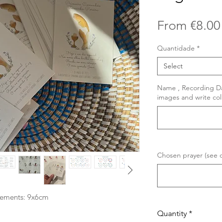
From
€8.00
Quantidade
*
Select
Name , Recording Da
images and write co
Chosen prayer (see d
rements: 9x6cm
Quantity
*