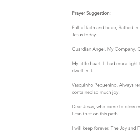
Prayer Suggestion:
Full of faith and hope, Bathed in 
Jesus today.
Guardian Angel, My Company, G
My little heart, It had more lig
dwell in it.
Vasquinho Pequenino, Always re
contained so much joy.
Dear Jesus, who came to bless me
I can trust on this path.
I will keep forever, The Joy and F