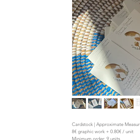
Cardstock | Approximate Measu
8€ graphic work + 0.80€ / unit
Minimum order: 9 units