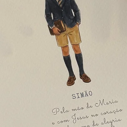
No meu Coração
7.
Pelo Batismo rece
Cristo que me gui
8.
E a vida não vai pa
Vai como o vento,
Tens tudo a dar, 
Podes saber, que v
Onde Deus te leva
9.
Na Fé Caminho
No Amor me guio
Na Alegria vivo
10.
Eu sou o caminho
a verdade e a vida
João 14:6
11.