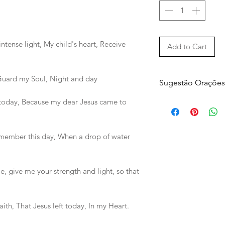
intense light, My child's heart, Receive
Add to Cart
uard my Soul, Night and day
Sugestão Orações
ht today, Because my dear Jesus came to
1.
Cheio de fé e esp
Banhado de intens
member this day, When a drop of water
Meu coração de c
Recebe hoje Jesu
2.
, give me your strength and light, so that
Meu coração peq
Ficou hoje com ma
Porque nele veio h
aith, That Jesus left today, In my Heart.
O meu Querido J
3.