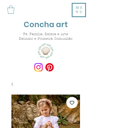
ME
NU
Concha art
Fé, Família, Beleza e Arte
Batismo e Primeira Comunhão