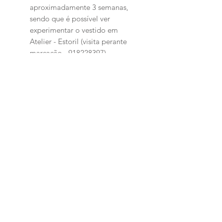
aproximadamente 3 semanas,
sendo que é possível ver
experimentar o vestido em
Atelier - Estoril (visita perante
marcação - 918228397)
Produtos
relacionados
PERSONALIZADO
PERSONALIZADO