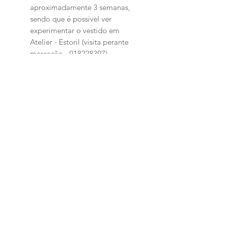
aproximadamente 3 semanas,
sendo que é possível ver
experimentar o vestido em
Atelier - Estoril (visita perante
marcação - 918228397)
Produtos
relacionados
PERSONALIZADO
PERSONALIZADO