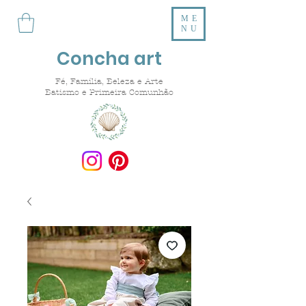
ME
NU
Concha art
Fé, Família, Beleza e Arte
Batismo e Primeira Comunhão