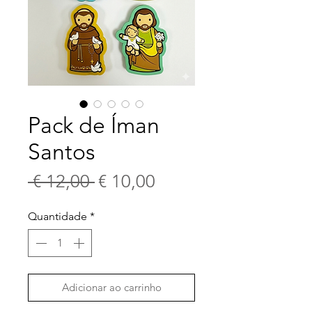
Pack de Íman
Santos
Preço
Preço
 € 12,00 
€ 10,00
normal
promocional
Quantidade
*
Adicionar ao carrinho