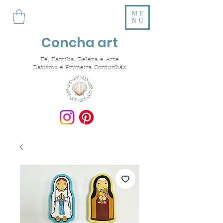
ME
NU
Concha art
Fé, Família, Beleza e Arte
Batismo e Primeira Comunhão