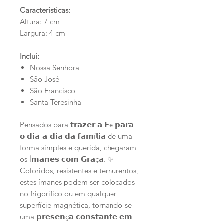
Características:
Altura: 7 cm
Largura: 4 cm
Inclui:
Nossa Senhora
São José
São Francisco
Santa Teresinha
Pensados para 𝘁𝗿𝗮𝘇𝗲𝗿 𝗮 𝗙é 𝗽𝗮𝗿𝗮
𝗼 𝗱𝗶𝗮-𝗮-𝗱𝗶𝗮 𝗱𝗮 𝗳𝗮𝗺í𝗹𝗶𝗮 de uma
forma simples e querida, chegaram
os Í𝗺𝗮𝗻𝗲𝘀 𝗰𝗼𝗺 𝗚𝗿𝗮ç𝗮. ✨
Coloridos, resistentes e ternurentos,
estes ímanes podem ser colocados
no frigorífico ou em qualquer
superfície magnética, tornando-se
uma 𝗽𝗿𝗲𝘀𝗲𝗻ç𝗮 𝗰𝗼𝗻𝘀𝘁𝗮𝗻𝘁𝗲 𝗲𝗺