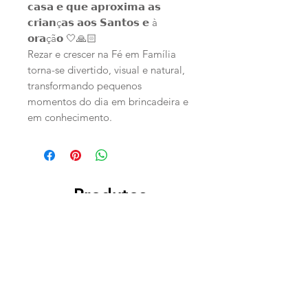
𝗰𝗮𝘀𝗮 𝗲 𝗾𝘂𝗲 𝗮𝗽𝗿𝗼𝘅𝗶𝗺𝗮 𝗮𝘀
𝗰𝗿𝗶𝗮𝗻ç𝗮𝘀 𝗮𝗼𝘀 𝗦𝗮𝗻𝘁𝗼𝘀 𝗲 à
𝗼𝗿𝗮çã𝗼 🤍🙏🏻
Rezar e crescer na Fé em Família
torna-se divertido, visual e natural,
transformando pequenos
momentos do dia em brincadeira e
em conhecimento.
Produtos
relacionados
PERSONALIZADO
PERSONALIZADO