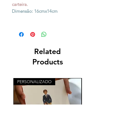
carteira.
Dimensão: 16cmx14cm
Related
Products
PERSONALIZADO
PERSONALIZADO