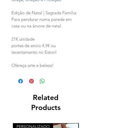
Edição de Natal | Sagrada Família
Para pendurar numa parede em
casa ou na árvore de natal.
21€ unidade
portes de envio 4,9€ ou
levantamento no Estoril
Ofereça arte e beleza!
Related
Products
PERSONALIZADO
PERSONALIZADO