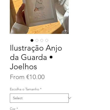
Ilustração Anjo
da Guarda •
Joelhos
Sale
From
€10.00
Price
Escolha o Tamanho
*
Cor
*