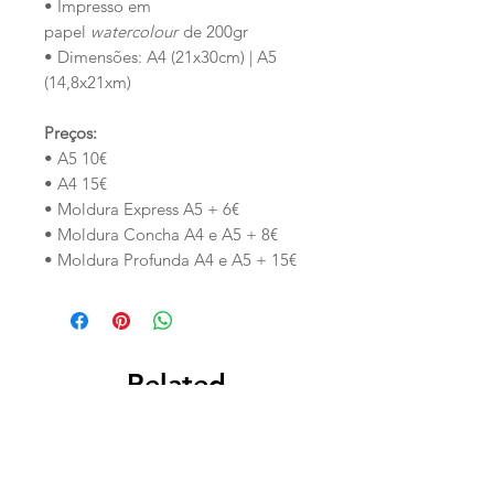
• Impresso em
papel
watercolour
de 200gr
• Dimensões: A4 (21x30cm) | A5
(14,8x21xm)
Preços:
• A5 10€
• A4 15€
• Moldura Express A5 + 6€
• Moldura Concha A4 e A5 + 8€
• Moldura Profunda A4 e A5 + 15€
Related
Products