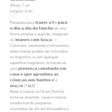
Altura: 7 cm
Largura: 6 cm
Pensados para 𝘁𝗿𝗮𝘇𝗲𝗿 𝗮 𝗙é 𝗽𝗮𝗿𝗮
𝗼 𝗱𝗶𝗮-𝗮-𝗱𝗶𝗮 𝗱𝗮 𝗳𝗮𝗺í𝗹𝗶𝗮 de uma
forma simples e querida, chegaram
os Í𝗺𝗮𝗻𝗲𝘀 𝗰𝗼𝗺 𝗚𝗿𝗮ç𝗮. ✨
Coloridos, resistentes e ternurentos,
estes ímanes podem ser colocados
no frigorífico ou em qualquer
superfície magnética, tornando-se
uma 𝗽𝗿𝗲𝘀𝗲𝗻ç𝗮 𝗰𝗼𝗻𝘀𝘁𝗮𝗻𝘁𝗲 𝗲𝗺
𝗰𝗮𝘀𝗮 𝗲 𝗾𝘂𝗲 𝗮𝗽𝗿𝗼𝘅𝗶𝗺𝗮 𝗮𝘀
𝗰𝗿𝗶𝗮𝗻ç𝗮𝘀 𝗮𝗼𝘀 𝗦𝗮𝗻𝘁𝗼𝘀 𝗲 à
𝗼𝗿𝗮çã𝗼 🤍🙏🏻
Rezar e crescer na Fé em Família
torna-se divertido, visual e natural,
transformando pequenos
momentos do dia em brincadeira e