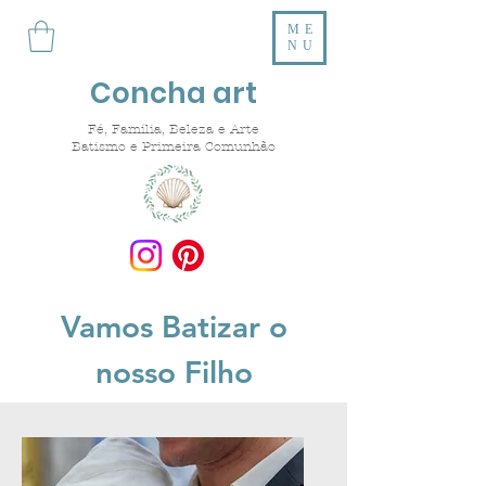
ME
NU
Concha art
Fé, Família, Beleza e Arte
Batismo e Primeira Comunhão
Vamos Batizar o
nosso Filho