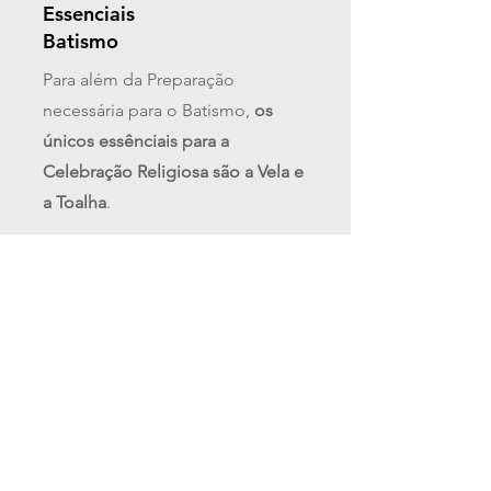
Essenciais
Batismo
Para além da Preparação
necessária para o Batismo,
os
únicos essênciais para a
Celebração Religiosa são a Vela e
a Toalha
.
À semelhança do Casamento, no
Batismo é também um hábito
escolher roupa Branca/Clara para
o Bebé por simbolizar a Pureza
que neste dia ganha uma
dimensão muito especial.