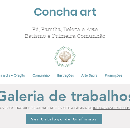
Concha art
Fé, Família, Beleza e Arte
Batismo e Primeira Comunhão
a a dia • Oração
Comunhão
Ilustrações
Arte Sacra
Promoções
Galeria de trabalho
A VER OS TRABALHOS ATUALIZADOS
VISITE A PÁGINA DE
INSTAGRAM TRIGUH B
Ver Catálogo de Grafismos