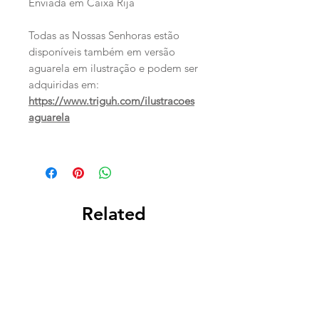
Enviada em Caixa Rija
Todas as Nossas Senhoras estão
disponíveis também em versão
aguarela em ilustração e podem ser
adquiridas em:
https://www.triguh.com/ilustracoes
aguarela
Related
Products
PERSONALIZADO
PERSONALIZADO