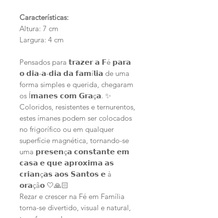
Características:
Altura: 7 cm
Largura: 4 cm
Pensados para 𝘁𝗿𝗮𝘇𝗲𝗿 𝗮 𝗙é 𝗽𝗮𝗿𝗮
𝗼 𝗱𝗶𝗮-𝗮-𝗱𝗶𝗮 𝗱𝗮 𝗳𝗮𝗺í𝗹𝗶𝗮 de uma
forma simples e querida, chegaram
os Í𝗺𝗮𝗻𝗲𝘀 𝗰𝗼𝗺 𝗚𝗿𝗮ç𝗮. ✨
Coloridos, resistentes e ternurentos,
estes ímanes podem ser colocados
no frigorífico ou em qualquer
superfície magnética, tornando-se
uma 𝗽𝗿𝗲𝘀𝗲𝗻ç𝗮 𝗰𝗼𝗻𝘀𝘁𝗮𝗻𝘁𝗲 𝗲𝗺
𝗰𝗮𝘀𝗮 𝗲 𝗾𝘂𝗲 𝗮𝗽𝗿𝗼𝘅𝗶𝗺𝗮 𝗮𝘀
𝗰𝗿𝗶𝗮𝗻ç𝗮𝘀 𝗮𝗼𝘀 𝗦𝗮𝗻𝘁𝗼𝘀 𝗲 à
𝗼𝗿𝗮çã𝗼 🤍🙏🏻
Rezar e crescer na Fé em Família
torna-se divertido, visual e natural,