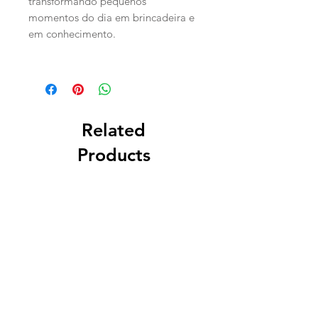
transformando pequenos
momentos do dia em brincadeira e
em conhecimento.
Related
Products
PERSONALIZADO
PERSONALIZADO