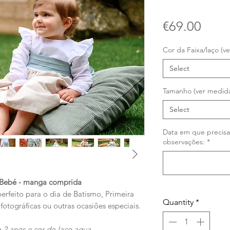
Price
€69.00
Cor da Faixa/laço (v
Select
Tamanho (ver medida
Select
Data em que precis
observações:
*
l Bebé - manga comprida
erfeito para o dia de Batismo, Primeira
Quantity
*
tográficas ou outras ocasiões especiais.
 2 anos e cor do laço aqua