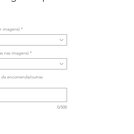
er imagens)
*
s nas imagens)
*
a da encomenda/outras
0/500