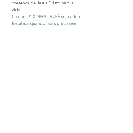
presença de Jesus Cristo na tua
vida.
Que a CAIXINHA DA FÉ seja a tua
fortaleza quando mais precisares!
Productos
relacionados
PERSONALIZADO
PERSONALIZADO