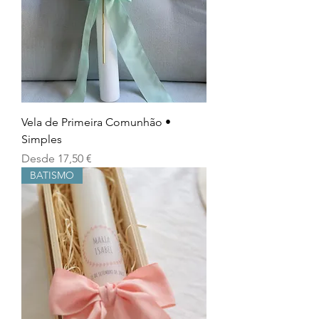
Vela de Primeira Comunhão •
Simples
Precio de oferta
Desde
17,50 €
BATISMO