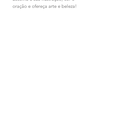
oração e ofereça arte e beleza!
Productos
relacionados
PERSONALIZADO
PERSONALIZADO