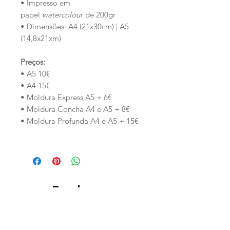
• Impresso em
papel
watercolour
de 200gr
• Dimensões: A4 (21x30cm) | A5
(14,8x21xm)
Preços:
• A5 10€
• A4 15€
• Moldura Express A5 + 6€
• Moldura Concha A4 e A5 + 8€
• Moldura Profunda A4 e A5 + 15€
Productos
relacionados