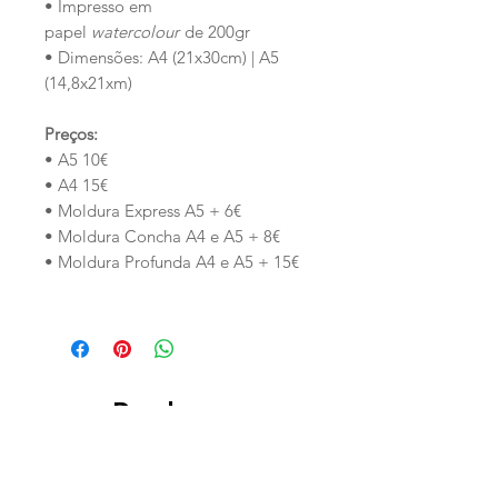
• Impresso em
papel
watercolour
de 200gr
• Dimensões: A4 (21x30cm) | A5
(14,8x21xm)
Preços:
• A5 10€
• A4 15€
• Moldura Express A5 + 6€
• Moldura Concha A4 e A5 + 8€
• Moldura Profunda A4 e A5 + 15€
Productos
relacionados