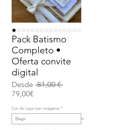
Pack Batismo
Completo •
Oferta convite
digital
Precio
Desde
 81,00 € 
Precio
79,00€
de
Cor do Laço (ver imagens)
*
oferta