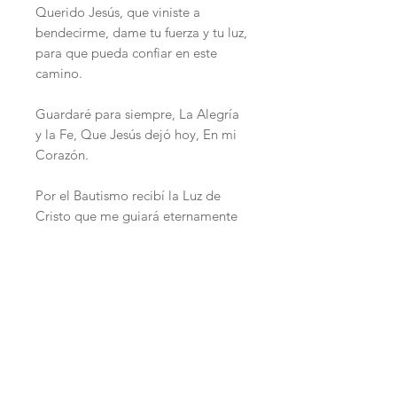
Querido Jesús, que viniste a
bendecirme, dame tu fuerza y tu luz,
para que pueda confiar en este
camino.
Guardaré para siempre, La Alegría
y la Fe, Que Jesús dejó hoy, En mi
Corazón.
Por el Bautismo recibí la Luz de
Cristo que me guiará eternamente
Sugestão Orações:
1.
Cheio de fé e esperança
Banhado de intensa luz
Meu coração de criança
Productos
Recebe hoje Jesus