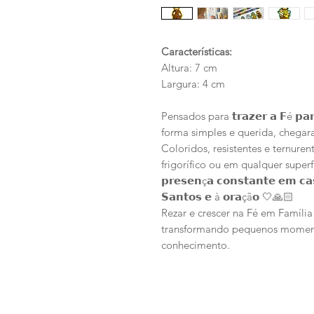
Características:
Altura: 7 cm
Largura: 4 cm
Pensados para 𝘁𝗿𝗮𝘇𝗲𝗿 𝗮 𝗙é 𝗽𝗮𝗿
forma simples e querida, chegaram 
Coloridos, resistentes e ternure
frigorífico ou em qualquer super
𝗽𝗿𝗲𝘀𝗲𝗻ç𝗮 𝗰𝗼𝗻𝘀𝘁𝗮𝗻𝘁𝗲 𝗲𝗺 𝗰𝗮
𝗦𝗮𝗻𝘁𝗼𝘀 𝗲 à 𝗼𝗿𝗮çã𝗼 🤍🙏🏻
Rezar e crescer na Fé em Família 
transformando pequenos moment
conhecimento.