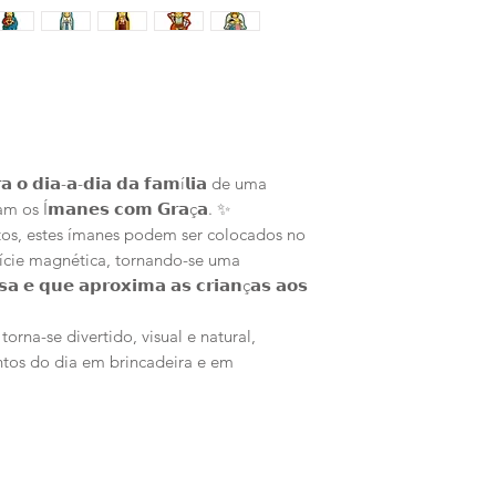
 𝗼 𝗱𝗶𝗮-𝗮-𝗱𝗶𝗮 𝗱𝗮 𝗳𝗮𝗺í𝗹𝗶𝗮 de uma
os Í𝗺𝗮𝗻𝗲𝘀 𝗰𝗼𝗺 𝗚𝗿𝗮ç𝗮. ✨
ntos, estes ímanes podem ser colocados no
fície magnética, tornando-se uma
𝗮 𝗲 𝗾𝘂𝗲 𝗮𝗽𝗿𝗼𝘅𝗶𝗺𝗮 𝗮𝘀 𝗰𝗿𝗶𝗮𝗻ç𝗮𝘀 𝗮𝗼𝘀
torna-se divertido, visual e natural,
os do dia em brincadeira e em