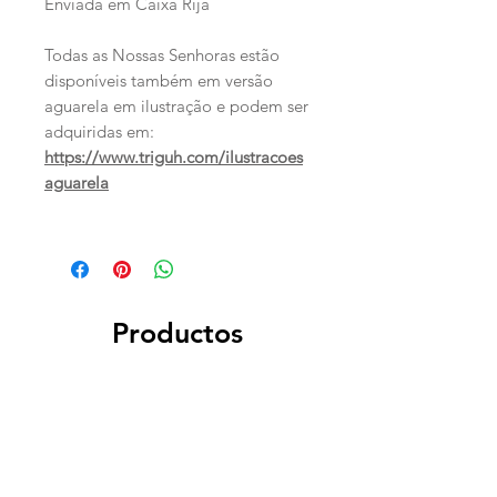
Enviada em Caixa Rija
Todas as Nossas Senhoras estão
disponíveis também em versão
aguarela em ilustração e podem ser
adquiridas em:
https://www.triguh.com/ilustracoes
aguarela
Productos
relacionados
PERSONALIZADO
PERSONALIZADO