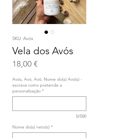
SKU: Avós
Vela dos Avós
Precio
18,00 €
Avós, Avó, Avô, Nome do(s) Avó(s) -
escreva como pretende a
personalização
*
0/500
Nome do(s) neto(s)
*