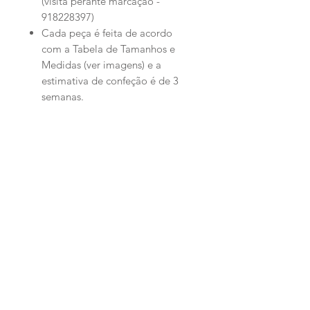
(visita perante marcação -
918228397)
Cada peça é feita de acordo
com a Tabela de Tamanhos e
Medidas (ver imagens) e a
estimativa de confeção é de 3
semanas.
Productos
relacionados
PERSONALIZADO
PERSONALIZADO