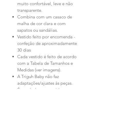
muito confortável, leve e não
transparente.
Combina com um casaco de
malha de cor clara e com
sapatos ou sandálias.
Vestido feito por encomenda -
confeção de aproximadamente
30 dias
Cada vestido é feito de acordo
com a Tabela de Tamanhos e
Medidas (ver imagens).
A Triguh Baby não faz
adaptações/ajustes às peças.
É possível ver o vestido em
Atelier - Estoril (visita perante
marcação - 918228397)