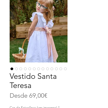
Vestido Santa
Teresa
Precio
Desde
69,00€
de
Cor da Faixa/laço (ver imagens)
*