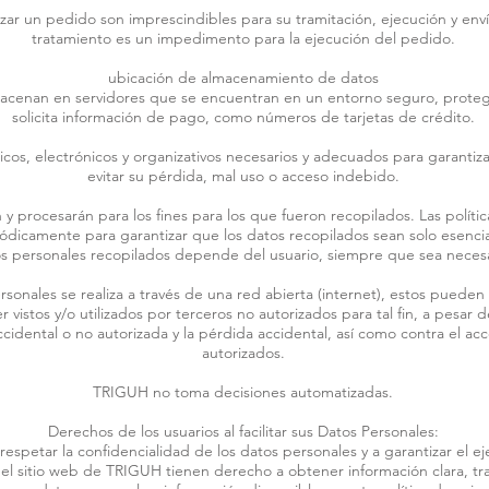
zar un pedido son imprescindibles para su tramitación, ejecución y envío
tratamiento es un impedimento para la ejecución del pedido.
ubicación de almacenamiento de datos
macenan en servidores que se encuentran en un entorno seguro, proteg
solicita información de pago, como números de tarjetas de crédito.
os, electrónicos y organizativos necesarios y adecuados para garantiza
evitar su pérdida, mal uso o acceso indebido.
n y procesarán para los fines para los que fueron recopilados. Las polít
dicamente para garantizar que los datos recopilados sean solo esenciale
s personales recopilados depende del usuario, siempre que sea necesa
onales se realiza a través de una red abierta (internet), estos pueden 
vistos y/o utilizados por terceros no autorizados para tal fin, a pesar
idental o no autorizada y la pérdida accidental, así como contra el acce
autorizados.
TRIGUH no toma decisiones automatizadas.
Derechos de los usuarios al facilitar sus Datos Personales:
petar la confidencialidad de los datos personales y a garantizar el ej
 del sitio web de TRIGUH tienen derecho a obtener información clara, 