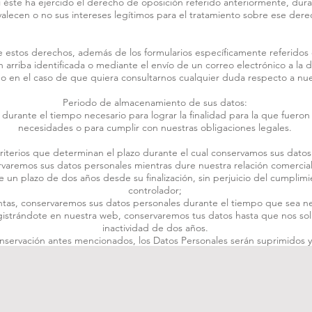
o si éste ha ejercido el derecho de oposición referido anteriormente, dur
alecen o no sus intereses legítimos para el tratamiento sobre ese dere
 de estos derechos, además de los formularios específicamente referidos 
n arriba identificada o mediante el envío de un correo electrónico a la
o en el caso de que quiera consultarnos cualquier duda respecto a nues
Periodo de almacenamiento de sus datos:
durante el tiempo necesario para lograr la finalidad para la que fueron
necesidades o para cumplir con nuestras obligaciones legales.
riterios que determinan el plazo durante el cual conservamos sus datos
varemos sus datos personales mientras dure nuestra relación comercial,
un plazo de dos años desde su finalización, sin perjuicio del cumplimie
controlador;
as, conservaremos sus datos personales durante el tiempo que sea nec
istrándote en nuestra web, conservaremos tus datos hasta que nos solic
inactividad de dos años.
onservación antes mencionados, los Datos Personales serán suprimidos 