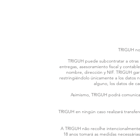
TRIGUH no u
TRIGUH puede subcontratar a otras em
entregas, asesoramiento fiscal y contabl
nombre, dirección y NIF. TRIGUH garan
restringiéndolo únicamente a los datos 
alguno, los datos de car
Asimismo, TRIGUH podrá comunicar s
TRIGUH en ningún caso realizará transfere
A TRIGUH não recolhe intencionalmente
18 anos tomará as medidas necessárias p