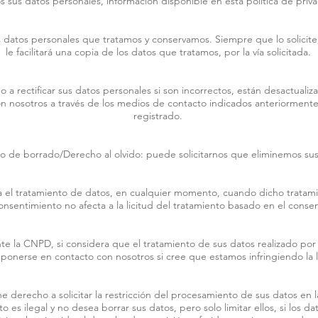
 sus datos personales, información disponible en esta política de priva
datos personales que tratamos y conservamos. Siempre que lo solicite,
le facilitará una copia de los datos que tratamos, por la vía solicitada.
 a rectificar sus datos personales si son incorrectos, están desactualiza
osotros a través de los medios de contacto indicados anteriormente, o 
registrado.
 de borrado/Derecho al olvido: puede solicitarnos que eliminemos sus
a el tratamiento de datos, en cualquier momento, cuando dicho tratam
consentimiento no afecta a la licitud del tratamiento basado en el conse
e la CNPD, si considera que el tratamiento de sus datos realizado por T
onerse en contacto con nosotros si cree que estamos infringiendo la l
e derecho a solicitar la restricción del procesamiento de sus datos en la
to es ilegal y no desea borrar sus datos, pero solo limitar ellos, si los