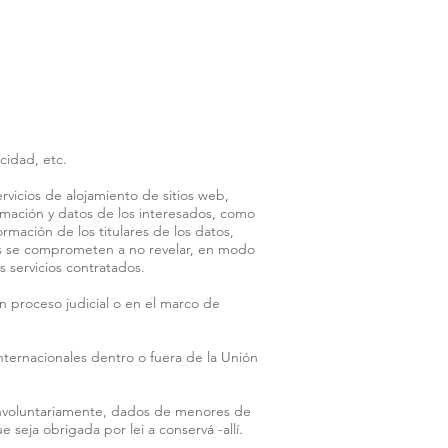
cidad, etc.
vicios de alojamiento de sitios web,
rmación y datos de los interesados, como
rmación de los titulares de los datos,
as se comprometen a no revelar, en modo
os servicios contratados.
 proceso judicial o en el marco de
nternacionales dentro o fuera de la Unión
involuntariamente, dados de menores de
seja obrigada por lei a conservá -allí.