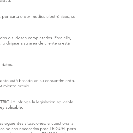
cidad.
 por carta o por medios electrónicos, se
dos o si desea completarlos. Para ello,
diríjase a su área de cliente si está
 datos.
iento esté basado en su consentimiento.
ntimiento previo.
RIGUH infringe la legislación aplicable.
ey aplicable.
s siguientes situaciones: si cuestiona la
 datos no son necesarios para TRIGUH, pero