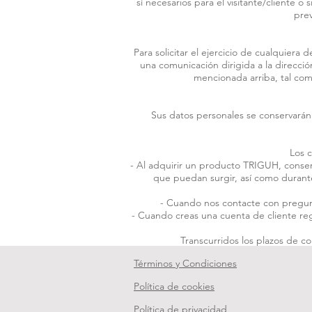
sí necesarios para el visitante/cliente 
prev
Para solicitar el ejercicio de cualquiera
una comunicación dirigida a la direcció
mencionada arriba, tal com
Sus datos personales se conservarán 
Los c
- Al adquirir un producto TRIGUH, conser
que puedan surgir, así como durante 
- Cuando nos contacte con pregunt
- Cuando creas una cuenta de cliente reg
Transcurridos los plazos de c
Términos y Condiciones
Política de cookies
Política de privacidad