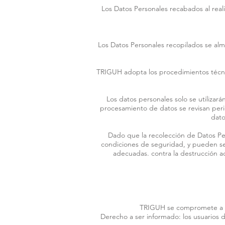
Los Datos Personales recabados al reali
Los Datos Personales recopilados se al
TRIGUH adopta los procedimientos técnic
Los datos personales solo se utilizará
procesamiento de datos se revisan perió
dato
Dado que la recolección de Datos Pers
condiciones de seguridad, y pueden ser 
adecuadas. contra la destrucción acc
TRIGUH se compromete a res
Derecho a ser informado: los usuarios