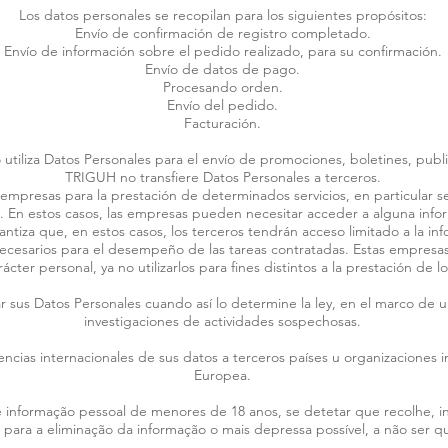
Los datos personales se recopilan para los siguientes propósitos:
Envío de confirmación de registro completado.
Envío de información sobre el pedido realizado, para su confirmación.
Envío de datos de pago.
Procesando orden.
Envío del pedido.
Facturación.
tiliza Datos Personales para el envío de promociones, boletines, publi
TRIGUH no transfiere Datos Personales a terceros.
presas para la prestación de determinados servicios, en particular ser
e. En estos casos, las empresas pueden necesitar acceder a alguna info
tiza que, en estos casos, los terceros tendrán acceso limitado a la info
necesarios para el desempeño de las tareas contratadas. Estas empres
ácter personal, ya no utilizarlos para fines distintos a la prestación de l
us Datos Personales cuando así lo determine la ley, en el marco de un
investigaciones de actividades sospechosas.
ncias internacionales de sus datos a terceros países u organizaciones i
Europea.
 informação pessoal de menores de 18 anos, se detetar que recolhe, 
ara a eliminação da informação o mais depressa possível, a não ser que 