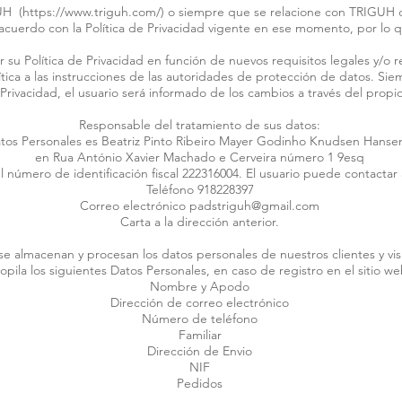
UH (
https://www.triguh.com/)
o siempre que se relacione con TRIGUH d
 acuerdo con la Política de Privacidad vigente en ese momento, por lo
 su Política de Privacidad en función de nuevos requisitos legales y/o
lítica a las instrucciones de las autoridades de protección de datos. S
 Privacidad, el usuario será informado de los cambios a través del propio
Responsable del tratamiento de sus datos:
atos Personales es Beatriz Pinto Ribeiro Mayer Godinho Knudsen Hansen
en Rua António Xavier Machado e Cerveira número 1 9esq
l número de identificación fiscal 222316004. El usuario puede contactar 
Teléfono 918228397
Correo electrónico
padstriguh@gmail.com
Carta a la dirección anterior.
e almacenan y procesan los datos personales de nuestros clientes y vis
pila los siguientes Datos Personales, en caso de registro en el sitio w
Nombre y Apodo
Dirección de correo electrónico
Número de teléfono
Familiar
Dirección de Envio
NIF
Pedidos