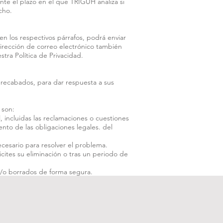
ante el plazo en el que TRIGUH analiza si
cho.
en los respectivos párrafos, podrá enviar
 dirección de correo electrónico también
tra Política de Privacidad.
 recabados, para dar respuesta a sus
 son:
 incluidas las reclamaciones o cuestiones
nto de las obligaciones legales. del
esario para resolver el problema.
ites su eliminación o tras un periodo de
y/o borrados de forma segura.