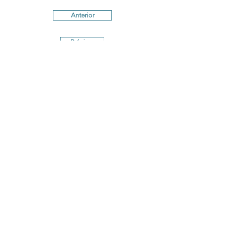
Anterior
Próximo
Términos y Condiciones