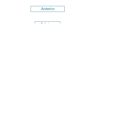
Anterior
Próximo
Términos y Condiciones