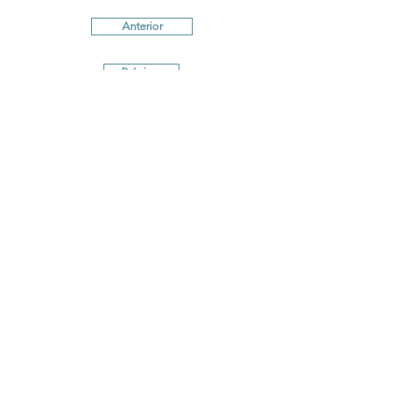
Anterior
Próximo
Términos y Condiciones