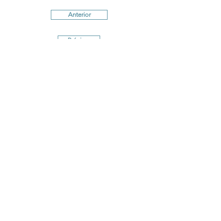
Anterior
Próximo
Términos y Condiciones