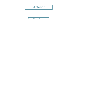
Anterior
Próximo
Términos y Condiciones