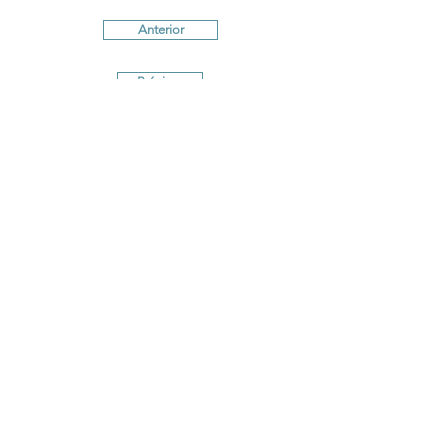
Anterior
Próximo
Términos y Condiciones