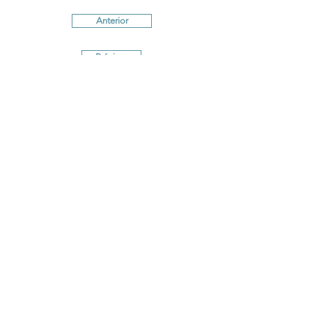
Anterior
Próximo
Términos y Condiciones