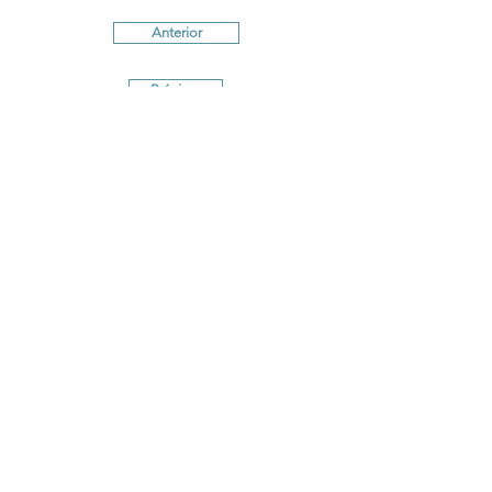
Anterior
Próximo
Términos y Condiciones