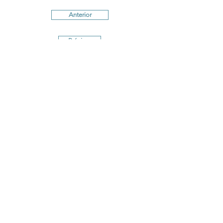
Anterior
Próximo
Términos y Condiciones