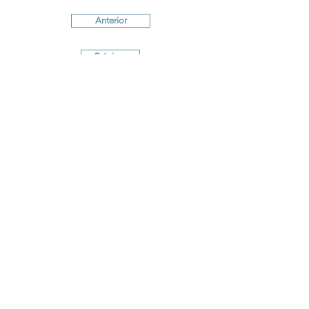
Anterior
Próximo
Términos y Condiciones